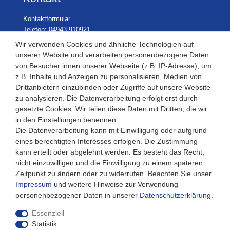
Kontaktformular
Telefon: 04943-910921
Wir verwenden Cookies und ähnliche Technologien auf
unserer Website und verarbeiten personenbezogene Daten
von Besucher:innen unserer Webseite (z.B. IP-Adresse), um
Laden Öffnungszeiten
z.B. Inhalte und Anzeigen zu personalisieren, Medien von
Drittanbietern einzubinden oder Zugriffe auf unsere Website
Montag - Freitag
zu analysieren. Die Datenverarbeitung erfolgt erst durch
08:30 - 12:30 und 13.00 - 17.30 Uhr
gesetzte Cookies. Wir teilen diese Daten mit Dritten, die wir
Samstags
in den Einstellungen benennen.
08:30 bis 12:30 Uhr
Die Datenverarbeitung kann mit Einwilligung oder aufgrund
eines berechtigten Interesses erfolgen. Die Zustimmung
kann erteilt oder abgelehnt werden. Es besteht das Recht,
nicht einzuwilligen und die Einwilligung zu einem späteren
Zeitpunkt zu ändern oder zu widerrufen. Beachten Sie unser
Impressum
und weitere Hinweise zur Verwendung
personenbezogener Daten in unserer
Daten­schutz­erklärung
.
Essenziell
Statistik