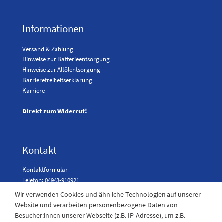
Informationen
Versand & Zahlung
Hinweise zur Batterieentsorgung
Hinweise zur Altölentsorgung
Barrierefreiheitserklärung
Karriere
Direkt zum Widerruf!
Kontakt
Kontaktformular
Telefon: 04943-910921
Wir verwenden Cookies und ähnliche Technologien auf unserer
Website und verarbeiten personenbezogene Daten von
Besucher:innen unserer Webseite (z.B. IP-Adresse), um z.B.
Laden Öffnungszeiten