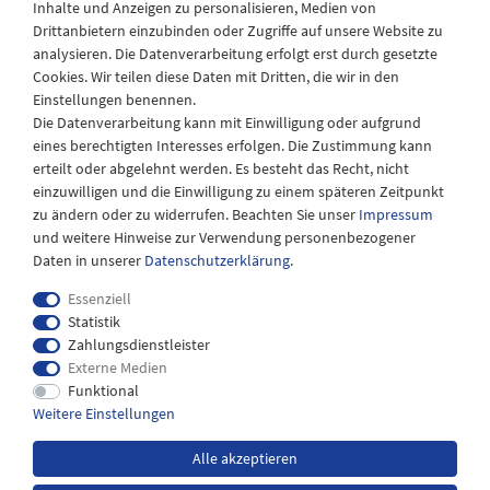
Inhalte und Anzeigen zu personalisieren, Medien von
Drittanbietern einzubinden oder Zugriffe auf unsere Website zu
Montag - Freitag
analysieren. Die Datenverarbeitung erfolgt erst durch gesetzte
08:30 - 12:30 und 13.00 - 17.30 Uhr
Cookies. Wir teilen diese Daten mit Dritten, die wir in den
Samstags
Einstellungen benennen.
08:30 bis 12:30 Uhr
Die Datenverarbeitung kann mit Einwilligung oder aufgrund
eines berechtigten Interesses erfolgen. Die Zustimmung kann
erteilt oder abgelehnt werden. Es besteht das Recht, nicht
einzuwilligen und die Einwilligung zu einem späteren Zeitpunkt
zu ändern oder zu widerrufen. Beachten Sie unser
Impressum
und weitere Hinweise zur Verwendung personenbezogener
Daten in unserer
Daten­schutz­erklärung
.
Essenziell
Statistik
Zahlungsdienstleister
Externe Medien
Impressum
Daten­schutz­erklärung
AGB
Funktional
Weitere Einstellungen
Widerrufs­recht
Kontakt
Alle akzeptieren