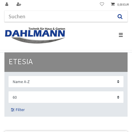
0,00 EUR
☰
ETESIA
Filter