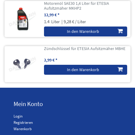
Motorenöl SAE30 1,4 Liter für ETESIA
Aufsitzmäher MKHP2
12,99 € *
1.4
Liter
| 9,28 € / Liter
In den Warenkorb
Zündschlüssel für ETESIA Aufsitzmäher MBHE
2,99 € *
In den Warenkorb
Mein Konto
Login
Registrieren
Warenkorb