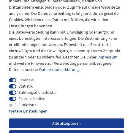
Inhalte und Anzeigen zu personalisieren, Medien von
Drittanbietern einzubinden oder Zugriffe auf unsere Website zu
Montag - Freitag
analysieren. Die Datenverarbeitung erfolgt erst durch gesetzte
08:30 - 12:30 und 13.00 - 17.30 Uhr
Cookies. Wir teilen diese Daten mit Dritten, die wir in den
Samstags
Einstellungen benennen.
08:30 bis 12:30 Uhr
Die Datenverarbeitung kann mit Einwilligung oder aufgrund
eines berechtigten Interesses erfolgen. Die Zustimmung kann
erteilt oder abgelehnt werden. Es besteht das Recht, nicht
einzuwilligen und die Einwilligung zu einem späteren Zeitpunkt
zu ändern oder zu widerrufen. Beachten Sie unser
Impressum
und weitere Hinweise zur Verwendung personenbezogener
Daten in unserer
Daten­schutz­erklärung
.
Essenziell
Statistik
Zahlungsdienstleister
Externe Medien
Impressum
Daten­schutz­erklärung
AGB
Funktional
Weitere Einstellungen
Widerrufs­recht
Kontakt
Alle akzeptieren