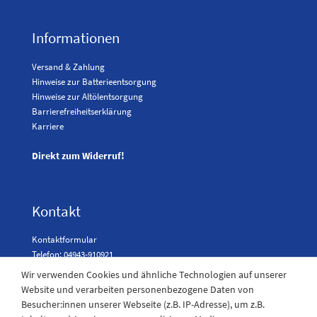
Informationen
Versand & Zahlung
Hinweise zur Batterieentsorgung
Hinweise zur Altölentsorgung
Barrierefreiheitserklärung
Karriere
Direkt zum Widerruf!
Kontakt
Kontaktformular
Telefon: 04943-910921
Wir verwenden Cookies und ähnliche Technologien auf unserer
Website und verarbeiten personenbezogene Daten von
Besucher:innen unserer Webseite (z.B. IP-Adresse), um z.B.
Laden Öffnungszeiten