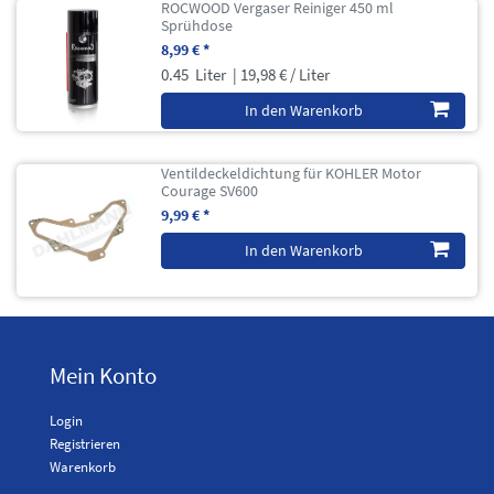
ROCWOOD Vergaser Reiniger 450 ml
Sprühdose
8,99 € *
0.45
Liter
| 19,98 € / Liter
In den Warenkorb
Ventildeckeldichtung für KOHLER Motor
Courage SV600
9,99 € *
In den Warenkorb
Mein Konto
Login
Registrieren
Warenkorb