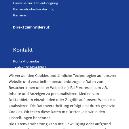
Hinweise zur Altölentsorgung
Barrierefreiheitserklärung
Karriere
Direkt zum Widerruf!
Kontakt
Kontaktformular
Telefon: 04943-910921
Wir verwenden Cookies und ähnliche Technologien auf unserer
Website und verarbeiten personenbezogene Daten von
Besucher:innen unserer Webseite (z.B. IP-Adresse), um z.B.
Laden Öffnungszeiten
Inhalte und Anzeigen zu personalisieren, Medien von
Drittanbietern einzubinden oder Zugriffe auf unsere Website zu
Montag - Freitag
analysieren. Die Datenverarbeitung erfolgt erst durch gesetzte
08:30 - 12:30 und 13.00 - 17.30 Uhr
Cookies. Wir teilen diese Daten mit Dritten, die wir in den
Samstags
Einstellungen benennen.
08:30 bis 12:30 Uhr
Die Datenverarbeitung kann mit Einwilligung oder aufgrund