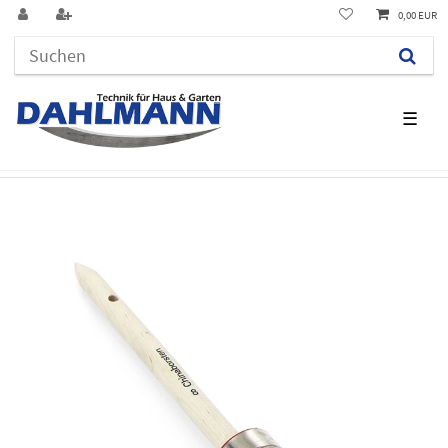
0,00 EUR
☰