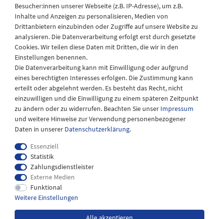
Besucher:innen unserer Webseite (z.B. IP-Adresse), um z.B.
Laden Öffnungszeiten
Inhalte und Anzeigen zu personalisieren, Medien von
Drittanbietern einzubinden oder Zugriffe auf unsere Website zu
Montag - Freitag
analysieren. Die Datenverarbeitung erfolgt erst durch gesetzte
08:30 - 12:30 und 13.00 - 17.30 Uhr
Cookies. Wir teilen diese Daten mit Dritten, die wir in den
Samstags
Einstellungen benennen.
08:30 bis 12:30 Uhr
Die Datenverarbeitung kann mit Einwilligung oder aufgrund
eines berechtigten Interesses erfolgen. Die Zustimmung kann
erteilt oder abgelehnt werden. Es besteht das Recht, nicht
einzuwilligen und die Einwilligung zu einem späteren Zeitpunkt
zu ändern oder zu widerrufen. Beachten Sie unser
Impressum
und weitere Hinweise zur Verwendung personenbezogener
Daten in unserer
Daten­schutz­erklärung
.
Essenziell
Statistik
Zahlungsdienstleister
Externe Medien
Impressum
Daten­schutz­erklärung
AGB
Funktional
Weitere Einstellungen
Widerrufs­recht
Kontakt
Alle akzeptieren