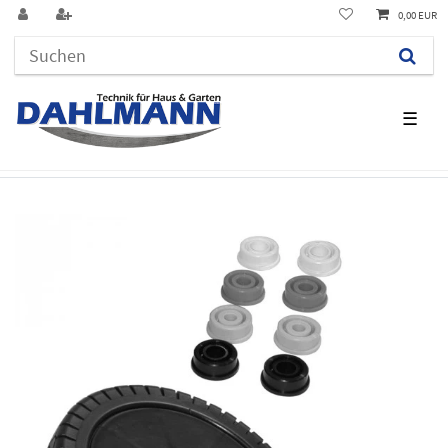
0,00 EUR
☰