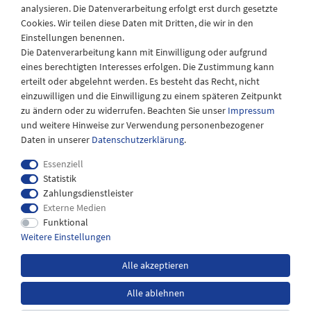
analysieren. Die Datenverarbeitung erfolgt erst durch gesetzte
08:30 - 12:30 und 13.00 - 17.30 Uhr
Cookies. Wir teilen diese Daten mit Dritten, die wir in den
Samstags
Einstellungen benennen.
08:30 bis 12:30 Uhr
Die Datenverarbeitung kann mit Einwilligung oder aufgrund
eines berechtigten Interesses erfolgen. Die Zustimmung kann
erteilt oder abgelehnt werden. Es besteht das Recht, nicht
einzuwilligen und die Einwilligung zu einem späteren Zeitpunkt
zu ändern oder zu widerrufen. Beachten Sie unser
Impressum
und weitere Hinweise zur Verwendung personenbezogener
Daten in unserer
Daten­schutz­erklärung
.
Essenziell
Statistik
Zahlungsdienstleister
Externe Medien
Impressum
Daten­schutz­erklärung
AGB
Funktional
Weitere Einstellungen
Widerrufs­recht
Kontakt
Alle akzeptieren
Alle ablehnen
*inkl. MwSt. zzgl.
Versandkosten