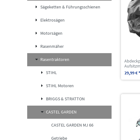
Sägeketten & Führungsschienen
Elektrosägen
Motorsägen
Rasenmäher
Rasentraktoren
Abdeckp
Aufsitz
STIHL
29,99 € 
STIHL Motoren
BRIGGS & STRATTON
CASTEL GARDEN
CASTEL GARDEN MJ 66
Getriebe