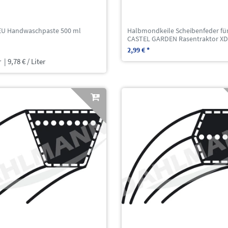
EU Handwaschpaste 500 ml
Halbmondkeile Scheibenfeder fü
CASTEL GARDEN Rasentraktor XD
2,99 € *
r
| 9,78 € / Liter