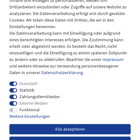
Inhalte und Anzeigen zu personalisieren, Medien von
Drittanbietern einzubinden oder Zugriffe auf unsere Website zu
Montag - Freitag
analysieren. Die Datenverarbeitung erfolgt erst durch gesetzte
08:30 - 12:30 und 13.00 - 17.30 Uhr
Cookies. Wir teilen diese Daten mit Dritten, die wir in den
Samstags
Einstellungen benennen.
08:30 bis 12:30 Uhr
Die Datenverarbeitung kann mit Einwilligung oder aufgrund
eines berechtigten Interesses erfolgen. Die Zustimmung kann
erteilt oder abgelehnt werden. Es besteht das Recht, nicht
einzuwilligen und die Einwilligung zu einem späteren Zeitpunkt
zu ändern oder zu widerrufen. Beachten Sie unser
Impressum
und weitere Hinweise zur Verwendung personenbezogener
Daten in unserer
Daten­schutz­erklärung
.
Essenziell
Statistik
Zahlungsdienstleister
Externe Medien
Impressum
Daten­schutz­erklärung
AGB
Funktional
Weitere Einstellungen
Widerrufs­recht
Kontakt
Alle akzeptieren