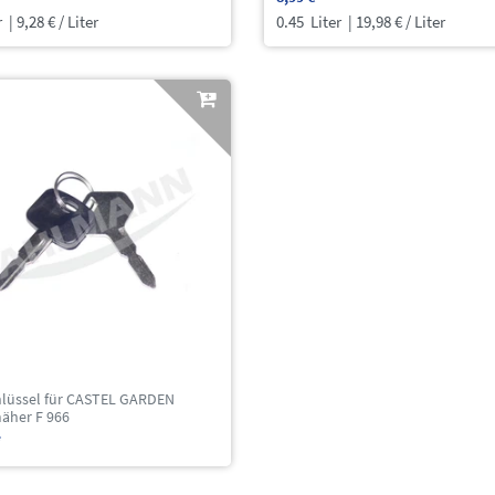
r
| 9,28 € / Liter
0.45
Liter
| 19,98 € / Liter
lüssel für CASTEL GARDEN
mäher F 966
*