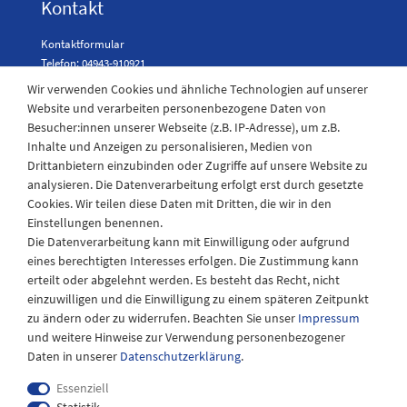
Kontakt
Kontaktformular
Telefon: 04943-910921
Wir verwenden Cookies und ähnliche Technologien auf unserer
Website und verarbeiten personenbezogene Daten von
Besucher:innen unserer Webseite (z.B. IP-Adresse), um z.B.
Laden Öffnungszeiten
Inhalte und Anzeigen zu personalisieren, Medien von
Drittanbietern einzubinden oder Zugriffe auf unsere Website zu
Montag - Freitag
analysieren. Die Datenverarbeitung erfolgt erst durch gesetzte
08:30 - 12:30 und 13.00 - 17.30 Uhr
Cookies. Wir teilen diese Daten mit Dritten, die wir in den
Samstags
Einstellungen benennen.
08:30 bis 12:30 Uhr
Die Datenverarbeitung kann mit Einwilligung oder aufgrund
eines berechtigten Interesses erfolgen. Die Zustimmung kann
erteilt oder abgelehnt werden. Es besteht das Recht, nicht
einzuwilligen und die Einwilligung zu einem späteren Zeitpunkt
zu ändern oder zu widerrufen. Beachten Sie unser
Impressum
und weitere Hinweise zur Verwendung personenbezogener
Daten in unserer
Daten­schutz­erklärung
.
Essenziell