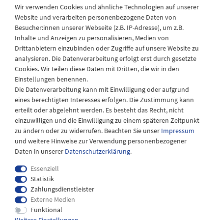
Wir verwenden Cookies und ähnliche Technologien auf unserer
Website und verarbeiten personenbezogene Daten von
Besucher:innen unserer Webseite (z.B. IP-Adresse), um z.B.
Laden Öffnungszeiten
Inhalte und Anzeigen zu personalisieren, Medien von
Drittanbietern einzubinden oder Zugriffe auf unsere Website zu
Montag - Freitag
analysieren. Die Datenverarbeitung erfolgt erst durch gesetzte
08:30 - 12:30 und 13.00 - 17.30 Uhr
Cookies. Wir teilen diese Daten mit Dritten, die wir in den
Samstags
Einstellungen benennen.
08:30 bis 12:30 Uhr
Die Datenverarbeitung kann mit Einwilligung oder aufgrund
eines berechtigten Interesses erfolgen. Die Zustimmung kann
erteilt oder abgelehnt werden. Es besteht das Recht, nicht
einzuwilligen und die Einwilligung zu einem späteren Zeitpunkt
zu ändern oder zu widerrufen. Beachten Sie unser
Impressum
und weitere Hinweise zur Verwendung personenbezogener
Daten in unserer
Daten­schutz­erklärung
.
Essenziell
Statistik
Zahlungsdienstleister
Externe Medien
Impressum
Daten­schutz­erklärung
AGB
Funktional