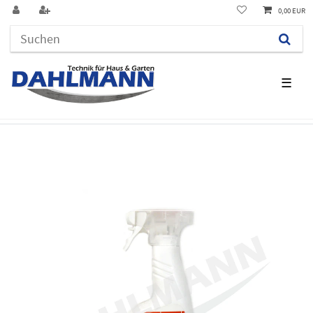
0,00 EUR
☰