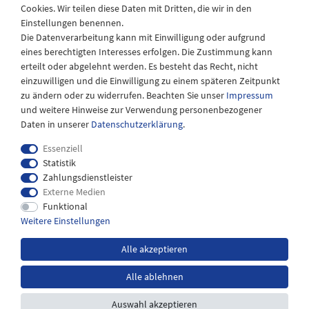
Cookies. Wir teilen diese Daten mit Dritten, die wir in den
Samstags
Einstellungen benennen.
08:30 bis 12:30 Uhr
Die Datenverarbeitung kann mit Einwilligung oder aufgrund
eines berechtigten Interesses erfolgen. Die Zustimmung kann
erteilt oder abgelehnt werden. Es besteht das Recht, nicht
einzuwilligen und die Einwilligung zu einem späteren Zeitpunkt
zu ändern oder zu widerrufen. Beachten Sie unser
Impressum
und weitere Hinweise zur Verwendung personenbezogener
Daten in unserer
Daten­schutz­erklärung
.
Essenziell
Statistik
Zahlungsdienstleister
Externe Medien
Impressum
Daten­schutz­erklärung
AGB
Funktional
Weitere Einstellungen
Widerrufs­recht
Kontakt
Alle akzeptieren
Alle ablehnen
*inkl. MwSt. zzgl.
Versandkosten
Auswahl akzeptieren