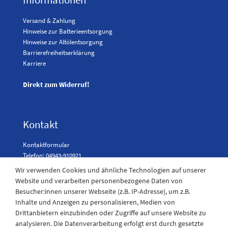
Versand & Zahlung
Hinweise zur Batterieentsorgung
Hinweise zur Altölentsorgung
Barrierefreiheitserklärung
Karriere
Direkt zum Widerruf!
Kontakt
Kontaktformular
Telefon: 04943-910921
Wir verwenden Cookies und ähnliche Technologien auf unserer
Website und verarbeiten personenbezogene Daten von
Besucher:innen unserer Webseite (z.B. IP-Adresse), um z.B.
Laden Öffnungszeiten
Inhalte und Anzeigen zu personalisieren, Medien von
Drittanbietern einzubinden oder Zugriffe auf unsere Website zu
Montag - Freitag
analysieren. Die Datenverarbeitung erfolgt erst durch gesetzte
08:30 - 12:30 und 13.00 - 17.30 Uhr