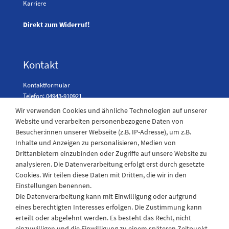
Karriere
Direkt zum Widerruf!
Kontakt
Kontaktformular
Telefon: 04943-910921
Wir verwenden Cookies und ähnliche Technologien auf unserer
Website und verarbeiten personenbezogene Daten von
Besucher:innen unserer Webseite (z.B. IP-Adresse), um z.B.
Laden Öffnungszeiten
Inhalte und Anzeigen zu personalisieren, Medien von
Drittanbietern einzubinden oder Zugriffe auf unsere Website zu
Montag - Freitag
analysieren. Die Datenverarbeitung erfolgt erst durch gesetzte
08:30 - 12:30 und 13.00 - 17.30 Uhr
Cookies. Wir teilen diese Daten mit Dritten, die wir in den
Samstags
Einstellungen benennen.
08:30 bis 12:30 Uhr
Die Datenverarbeitung kann mit Einwilligung oder aufgrund
eines berechtigten Interesses erfolgen. Die Zustimmung kann
erteilt oder abgelehnt werden. Es besteht das Recht, nicht
einzuwilligen und die Einwilligung zu einem späteren Zeitpunkt