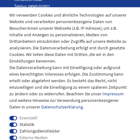
Telefon: 04943-910921
Wir verwenden Cookies und ähnliche Technologien auf unserer
Website und verarbeiten personenbezogene Daten von
Besucher:innen unserer Webseite (z.B. IP-Adresse), um z.B.
Laden Öffnungszeiten
Inhalte und Anzeigen zu personalisieren, Medien von
Drittanbietern einzubinden oder Zugriffe auf unsere Website zu
Montag - Freitag
analysieren. Die Datenverarbeitung erfolgt erst durch gesetzte
08:30 - 12:30 und 13.00 - 17.30 Uhr
Cookies. Wir teilen diese Daten mit Dritten, die wir in den
Samstags
Einstellungen benennen.
08:30 bis 12:30 Uhr
Die Datenverarbeitung kann mit Einwilligung oder aufgrund
eines berechtigten Interesses erfolgen. Die Zustimmung kann
erteilt oder abgelehnt werden. Es besteht das Recht, nicht
einzuwilligen und die Einwilligung zu einem späteren Zeitpunkt
zu ändern oder zu widerrufen. Beachten Sie unser
Impressum
und weitere Hinweise zur Verwendung personenbezogener
Daten in unserer
Daten­schutz­erklärung
.
Essenziell
Statistik
Zahlungsdienstleister
Externe Medien