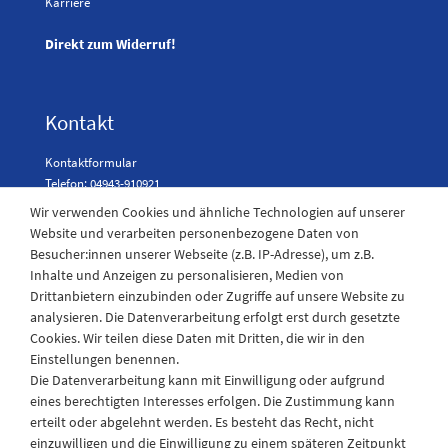
Karriere
Direkt zum Widerruf!
Kontakt
Kontaktformular
Telefon: 04943-910921
Wir verwenden Cookies und ähnliche Technologien auf unserer
Website und verarbeiten personenbezogene Daten von
Besucher:innen unserer Webseite (z.B. IP-Adresse), um z.B.
Laden Öffnungszeiten
Inhalte und Anzeigen zu personalisieren, Medien von
Drittanbietern einzubinden oder Zugriffe auf unsere Website zu
Montag - Freitag
analysieren. Die Datenverarbeitung erfolgt erst durch gesetzte
08:30 - 12:30 und 13.00 - 17.30 Uhr
Cookies. Wir teilen diese Daten mit Dritten, die wir in den
Samstags
Einstellungen benennen.
08:30 bis 12:30 Uhr
Die Datenverarbeitung kann mit Einwilligung oder aufgrund
eines berechtigten Interesses erfolgen. Die Zustimmung kann
erteilt oder abgelehnt werden. Es besteht das Recht, nicht
einzuwilligen und die Einwilligung zu einem späteren Zeitpunkt