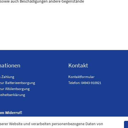
, sowie auch Beschädigungen andere Gegenstände
mationen
Kontakt
& Zahlung
Kontaktformular
zur Batterieentsorgung
Telefon: 04943-910921
zur Altölentsorgung
reiheitserklärung
um Widerruf!
nserer Website und verarbeiten personenbezogene Daten von