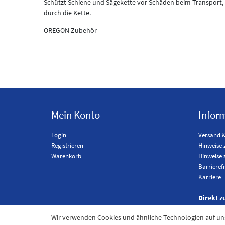
Schützt Schiene und Sägekette vor Schäden beim Transport
durch die Kette.
OREGON Zubehör
Mein Konto
Infor
Login
Versand 
Registrieren
Hinweise 
Warenkorb
Hinweise 
Barrieref
Karriere
Direkt z
Wir verwenden Cookies und ähnliche Technologien auf u