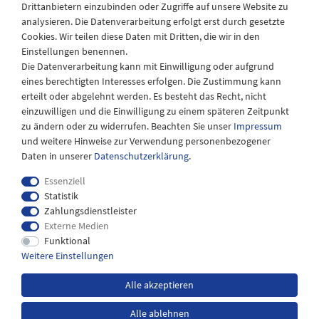
Drittanbietern einzubinden oder Zugriffe auf unsere Website zu
Montag - Freitag
analysieren. Die Datenverarbeitung erfolgt erst durch gesetzte
08:30 - 12:30 und 13.00 - 17.30 Uhr
Cookies. Wir teilen diese Daten mit Dritten, die wir in den
Samstags
Einstellungen benennen.
08:30 bis 12:30 Uhr
Die Datenverarbeitung kann mit Einwilligung oder aufgrund
eines berechtigten Interesses erfolgen. Die Zustimmung kann
erteilt oder abgelehnt werden. Es besteht das Recht, nicht
einzuwilligen und die Einwilligung zu einem späteren Zeitpunkt
zu ändern oder zu widerrufen. Beachten Sie unser
Impressum
und weitere Hinweise zur Verwendung personenbezogener
Daten in unserer
Daten­schutz­erklärung
.
Essenziell
Statistik
Zahlungsdienstleister
Externe Medien
Impressum
Daten­schutz­erklärung
AGB
Funktional
Weitere Einstellungen
Widerrufs­recht
Kontakt
Alle akzeptieren
Alle ablehnen