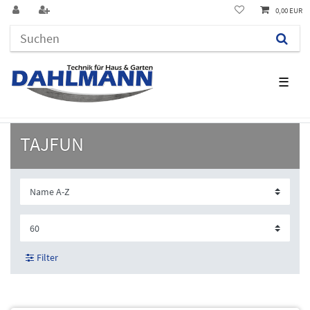
0,00 EUR
☰
TAJFUN
Filter