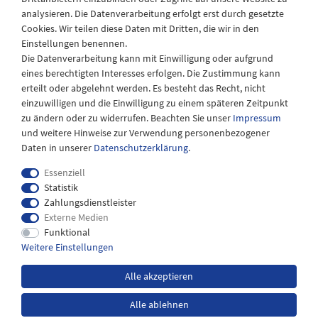
Montag - Freitag
analysieren. Die Datenverarbeitung erfolgt erst durch gesetzte
08:30 - 12:30 und 13.00 - 17.30 Uhr
Cookies. Wir teilen diese Daten mit Dritten, die wir in den
Samstags
Einstellungen benennen.
08:30 bis 12:30 Uhr
Die Datenverarbeitung kann mit Einwilligung oder aufgrund
eines berechtigten Interesses erfolgen. Die Zustimmung kann
erteilt oder abgelehnt werden. Es besteht das Recht, nicht
einzuwilligen und die Einwilligung zu einem späteren Zeitpunkt
zu ändern oder zu widerrufen. Beachten Sie unser
Impressum
und weitere Hinweise zur Verwendung personenbezogener
Daten in unserer
Daten­schutz­erklärung
.
Essenziell
Statistik
Zahlungsdienstleister
Externe Medien
Impressum
Daten­schutz­erklärung
AGB
Funktional
Weitere Einstellungen
Widerrufs­recht
Kontakt
Alle akzeptieren
Alle ablehnen
*inkl. MwSt. zzgl.
Versandkosten