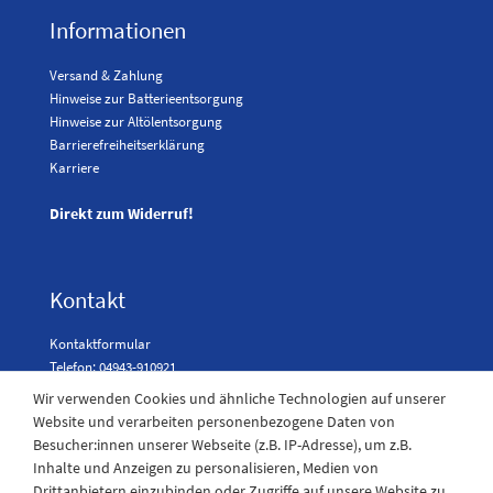
Informationen
Versand & Zahlung
Hinweise zur Batterieentsorgung
Hinweise zur Altölentsorgung
Barrierefreiheitserklärung
Karriere
Direkt zum Widerruf!
Kontakt
Kontaktformular
Telefon: 04943-910921
Wir verwenden Cookies und ähnliche Technologien auf unserer
Website und verarbeiten personenbezogene Daten von
Besucher:innen unserer Webseite (z.B. IP-Adresse), um z.B.
Laden Öffnungszeiten
Inhalte und Anzeigen zu personalisieren, Medien von
Drittanbietern einzubinden oder Zugriffe auf unsere Website zu