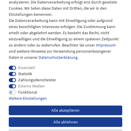
analysieren. Die Datenverarbeitung erfolgt erst durch gesetzte
08:30 - 12:30 und 13.00 - 17.30 Uhr
Cookies. Wir teilen diese Daten mit Dritten, die wir in den
Samstags
Einstellungen benennen.
08:30 bis 12:30 Uhr
Die Datenverarbeitung kann mit Einwilligung oder aufgrund
eines berechtigten Interesses erfolgen. Die Zustimmung kann
erteilt oder abgelehnt werden. Es besteht das Recht, nicht
einzuwilligen und die Einwilligung zu einem späteren Zeitpunkt
zu ändern oder zu widerrufen. Beachten Sie unser
Impressum
und weitere Hinweise zur Verwendung personenbezogener
Daten in unserer
Daten­schutz­erklärung
.
Essenziell
Statistik
Zahlungsdienstleister
Externe Medien
Impressum
Daten­schutz­erklärung
AGB
Funktional
Weitere Einstellungen
Widerrufs­recht
Kontakt
Alle akzeptieren
Alle ablehnen
*inkl. MwSt. zzgl.
Versandkosten