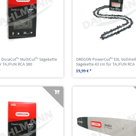
DuraCut™ MultiCut™ Sägekette
OREGON PowerCut™ EXL Vollmei
ür TAJFUN RCA 380
Sägekette 43 cm für TAJFUN RCA
*
19,99 € *