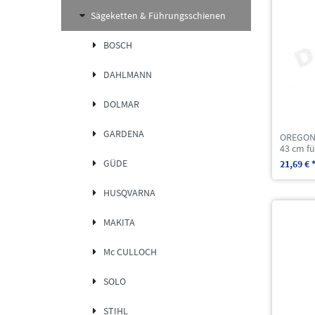
Sägeketten & Führungsschienen
BOSCH
DAHLMANN
DOLMAR
GARDENA
OREGON 
43 cm f
GÜDE
21,69 € 
HUSQVARNA
MAKITA
Mc CULLOCH
SOLO
STIHL