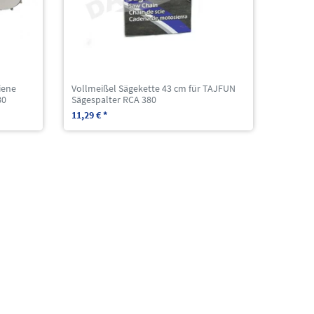
iene
Vollmeißel Sägekette 43 cm für TAJFUN
80
Sägespalter RCA 380
11,29 € *