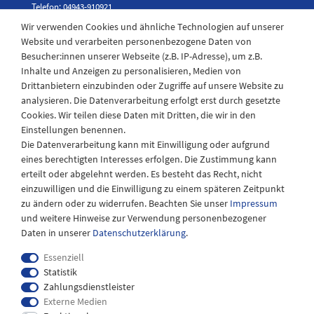
Telefon: 04943-910921
Wir verwenden Cookies und ähnliche Technologien auf unserer
Website und verarbeiten personenbezogene Daten von
Besucher:innen unserer Webseite (z.B. IP-Adresse), um z.B.
Laden Öffnungszeiten
Inhalte und Anzeigen zu personalisieren, Medien von
Drittanbietern einzubinden oder Zugriffe auf unsere Website zu
Montag - Freitag
analysieren. Die Datenverarbeitung erfolgt erst durch gesetzte
08:30 - 12:30 und 13.00 - 17.30 Uhr
Cookies. Wir teilen diese Daten mit Dritten, die wir in den
Samstags
Einstellungen benennen.
08:30 bis 12:30 Uhr
Die Datenverarbeitung kann mit Einwilligung oder aufgrund
eines berechtigten Interesses erfolgen. Die Zustimmung kann
erteilt oder abgelehnt werden. Es besteht das Recht, nicht
einzuwilligen und die Einwilligung zu einem späteren Zeitpunkt
zu ändern oder zu widerrufen. Beachten Sie unser
Impressum
und weitere Hinweise zur Verwendung personenbezogener
Daten in unserer
Daten­schutz­erklärung
.
Essenziell
Statistik
Zahlungsdienstleister
Externe Medien
Impressum
Daten­schutz­erklärung
AGB