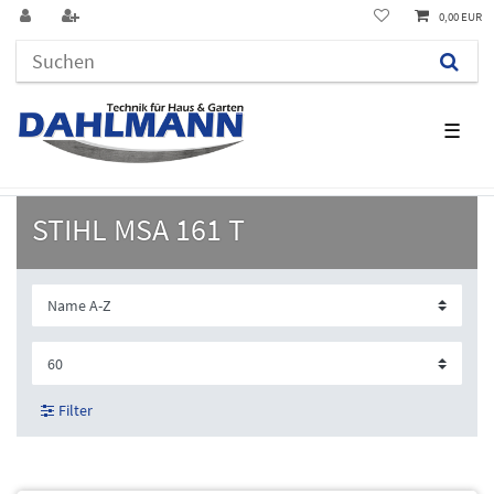
0,00 EUR
☰
STIHL MSA 161 T
Filter