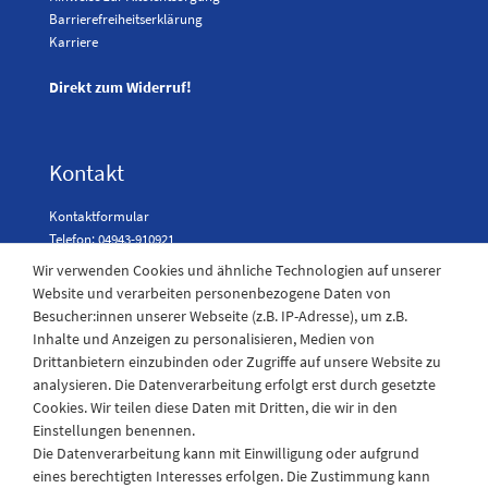
Barrierefreiheitserklärung
Karriere
Direkt zum Widerruf!
Kontakt
Kontaktformular
Telefon: 04943-910921
Wir verwenden Cookies und ähnliche Technologien auf unserer
Website und verarbeiten personenbezogene Daten von
Besucher:innen unserer Webseite (z.B. IP-Adresse), um z.B.
Laden Öffnungszeiten
Inhalte und Anzeigen zu personalisieren, Medien von
Drittanbietern einzubinden oder Zugriffe auf unsere Website zu
Montag - Freitag
analysieren. Die Datenverarbeitung erfolgt erst durch gesetzte
08:30 - 12:30 und 13.00 - 17.30 Uhr
Cookies. Wir teilen diese Daten mit Dritten, die wir in den
Samstags
Einstellungen benennen.
08:30 bis 12:30 Uhr
Die Datenverarbeitung kann mit Einwilligung oder aufgrund
eines berechtigten Interesses erfolgen. Die Zustimmung kann