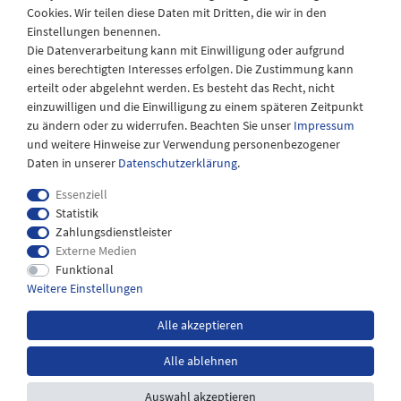
Cookies. Wir teilen diese Daten mit Dritten, die wir in den
Samstags
Einstellungen benennen.
08:30 bis 12:30 Uhr
Die Datenverarbeitung kann mit Einwilligung oder aufgrund
eines berechtigten Interesses erfolgen. Die Zustimmung kann
erteilt oder abgelehnt werden. Es besteht das Recht, nicht
einzuwilligen und die Einwilligung zu einem späteren Zeitpunkt
zu ändern oder zu widerrufen. Beachten Sie unser
Impressum
und weitere Hinweise zur Verwendung personenbezogener
Daten in unserer
Daten­schutz­erklärung
.
Essenziell
Statistik
Zahlungsdienstleister
Externe Medien
Impressum
Daten­schutz­erklärung
AGB
Funktional
Weitere Einstellungen
Widerrufs­recht
Kontakt
Alle akzeptieren
Alle ablehnen
*inkl. MwSt. zzgl.
Versandkosten
Auswahl akzeptieren