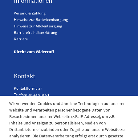
Informationen
Versand & Zahlung
Hinweise zur Batterieentsorgung
Hinweise zur Altölentsorgung
Barrierefreiheitserklärung
Karriere
Direkt zum Widerruf!
Kontakt
Kontaktformular
Telefon: 04943-910921
Wir verwenden Cookies und ähnliche Technologien auf unserer
Website und verarbeiten personenbezogene Daten von
Besucher:innen unserer Webseite (z.B. IP-Adresse), um z.B.
Laden Öffnungszeiten
Inhalte und Anzeigen zu personalisieren, Medien von
Drittanbietern einzubinden oder Zugriffe auf unsere Website zu
Montag - Freitag
analysieren. Die Datenverarbeitung erfolgt erst durch gesetzte
08:30 - 12:30 und 13.00 - 17.30 Uhr