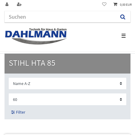
0,00 EUR
☰
STIHL HTA 85
Filter