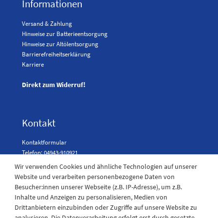
Informationen
Versand & Zahlung
Hinweise zur Batterieentsorgung
Hinweise zur Altölentsorgung
Barrierefreiheitserklärung
Karriere
Direkt zum Widerruf!
Kontakt
Kontaktformular
Telefon: 04943-910921
Wir verwenden Cookies und ähnliche Technologien auf unserer
Website und verarbeiten personenbezogene Daten von
Besucher:innen unserer Webseite (z.B. IP-Adresse), um z.B.
Laden Öffnungszeiten
Inhalte und Anzeigen zu personalisieren, Medien von
Drittanbietern einzubinden oder Zugriffe auf unsere Website zu
Montag - Freitag
analysieren. Die Datenverarbeitung erfolgt erst durch gesetzte