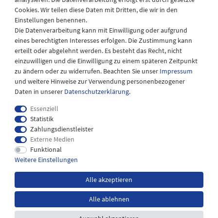
08:30 - 12:30 und 13.00 - 17.30 Uhr
Cookies. Wir teilen diese Daten mit Dritten, die wir in den
Samstags
Einstellungen benennen.
08:30 bis 12:30 Uhr
Die Datenverarbeitung kann mit Einwilligung oder aufgrund
eines berechtigten Interesses erfolgen. Die Zustimmung kann
erteilt oder abgelehnt werden. Es besteht das Recht, nicht
einzuwilligen und die Einwilligung zu einem späteren Zeitpunkt
zu ändern oder zu widerrufen. Beachten Sie unser
Impressum
und weitere Hinweise zur Verwendung personenbezogener
Daten in unserer
Daten­schutz­erklärung
.
Essenziell
Statistik
Zahlungsdienstleister
Externe Medien
Impressum
Daten­schutz­erklärung
AGB
Funktional
Weitere Einstellungen
Widerrufs­recht
Kontakt
Alle akzeptieren
Alle ablehnen
*inkl. MwSt. zzgl.
Versandkosten