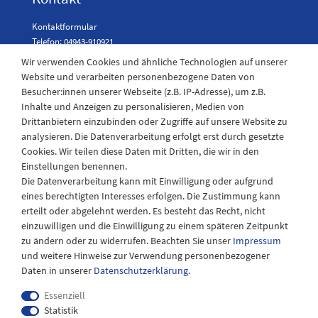
Kontaktformular
Telefon: 04943-910921
Wir verwenden Cookies und ähnliche Technologien auf unserer
Website und verarbeiten personenbezogene Daten von
Besucher:innen unserer Webseite (z.B. IP-Adresse), um z.B.
Laden Öffnungszeiten
Inhalte und Anzeigen zu personalisieren, Medien von
Drittanbietern einzubinden oder Zugriffe auf unsere Website zu
Montag - Freitag
analysieren. Die Datenverarbeitung erfolgt erst durch gesetzte
08:30 - 12:30 und 13.00 - 17.30 Uhr
Cookies. Wir teilen diese Daten mit Dritten, die wir in den
Samstags
Einstellungen benennen.
08:30 bis 12:30 Uhr
Die Datenverarbeitung kann mit Einwilligung oder aufgrund
eines berechtigten Interesses erfolgen. Die Zustimmung kann
erteilt oder abgelehnt werden. Es besteht das Recht, nicht
einzuwilligen und die Einwilligung zu einem späteren Zeitpunkt
zu ändern oder zu widerrufen. Beachten Sie unser
Impressum
und weitere Hinweise zur Verwendung personenbezogener
Daten in unserer
Daten­schutz­erklärung
.
Essenziell
Statistik