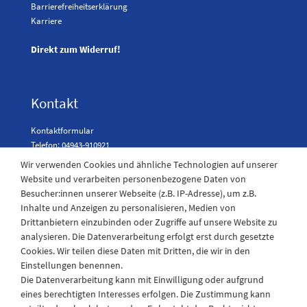
Barrierefreiheitserklärung
Karriere
Direkt zum Widerruf!
Kontakt
Kontaktformular
Telefon: 04943-910921
Wir verwenden Cookies und ähnliche Technologien auf unserer
Website und verarbeiten personenbezogene Daten von
Besucher:innen unserer Webseite (z.B. IP-Adresse), um z.B.
Laden Öffnungszeiten
Inhalte und Anzeigen zu personalisieren, Medien von
Drittanbietern einzubinden oder Zugriffe auf unsere Website zu
Montag - Freitag
analysieren. Die Datenverarbeitung erfolgt erst durch gesetzte
08:30 - 12:30 und 13.00 - 17.30 Uhr
Cookies. Wir teilen diese Daten mit Dritten, die wir in den
Samstags
Einstellungen benennen.
08:30 bis 12:30 Uhr
Die Datenverarbeitung kann mit Einwilligung oder aufgrund
eines berechtigten Interesses erfolgen. Die Zustimmung kann