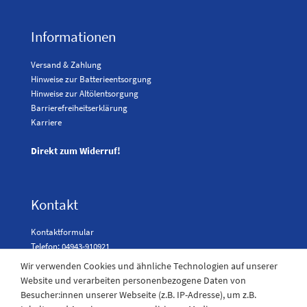
Informationen
Versand & Zahlung
Hinweise zur Batterieentsorgung
Hinweise zur Altölentsorgung
Barrierefreiheitserklärung
Karriere
Direkt zum Widerruf!
Kontakt
Kontaktformular
Telefon: 04943-910921
Wir verwenden Cookies und ähnliche Technologien auf unserer
Website und verarbeiten personenbezogene Daten von
Besucher:innen unserer Webseite (z.B. IP-Adresse), um z.B.
Laden Öffnungszeiten