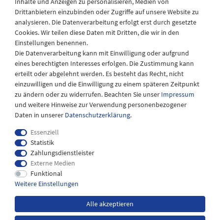
Inhalte und Anzeigen zu personalisieren, Medien von
Drittanbietern einzubinden oder Zugriffe auf unsere Website zu
Montag - Freitag
analysieren. Die Datenverarbeitung erfolgt erst durch gesetzte
08:30 - 12:30 und 13.00 - 17.30 Uhr
Cookies. Wir teilen diese Daten mit Dritten, die wir in den
Samstags
Einstellungen benennen.
08:30 bis 12:30 Uhr
Die Datenverarbeitung kann mit Einwilligung oder aufgrund
eines berechtigten Interesses erfolgen. Die Zustimmung kann
erteilt oder abgelehnt werden. Es besteht das Recht, nicht
einzuwilligen und die Einwilligung zu einem späteren Zeitpunkt
zu ändern oder zu widerrufen. Beachten Sie unser
Impressum
und weitere Hinweise zur Verwendung personenbezogener
Daten in unserer
Daten­schutz­erklärung
.
Essenziell
Statistik
Zahlungsdienstleister
Externe Medien
Impressum
Daten­schutz­erklärung
AGB
Funktional
Weitere Einstellungen
Widerrufs­recht
Kontakt
Alle akzeptieren