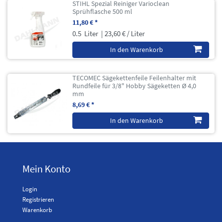
STIHL Spezial Reiniger Varioclean
Sprühflasche 500 ml
11,80 € *
0.5
Liter
| 23,60 € / Liter
In den Warenkorb
TECOMEC Sägekettenfeile Feilenhalter mit
Rundfeile für 3/8" Hobby Sägeketten Ø 4,0
mm
8,69 € *
In den Warenkorb
Mein Konto
Login
Registrieren
Warenkorb