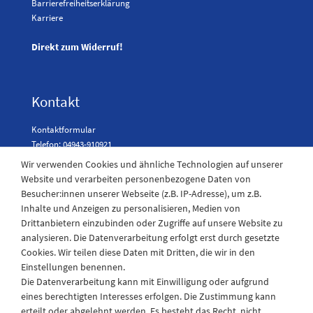
Barrierefreiheitserklärung
Karriere
Direkt zum Widerruf!
Kontakt
Kontaktformular
Telefon: 04943-910921
Wir verwenden Cookies und ähnliche Technologien auf unserer
Website und verarbeiten personenbezogene Daten von
Besucher:innen unserer Webseite (z.B. IP-Adresse), um z.B.
Laden Öffnungszeiten
Inhalte und Anzeigen zu personalisieren, Medien von
Drittanbietern einzubinden oder Zugriffe auf unsere Website zu
Montag - Freitag
analysieren. Die Datenverarbeitung erfolgt erst durch gesetzte
08:30 - 12:30 und 13.00 - 17.30 Uhr
Cookies. Wir teilen diese Daten mit Dritten, die wir in den
Samstags
Einstellungen benennen.
08:30 bis 12:30 Uhr
Die Datenverarbeitung kann mit Einwilligung oder aufgrund
eines berechtigten Interesses erfolgen. Die Zustimmung kann
erteilt oder abgelehnt werden. Es besteht das Recht, nicht