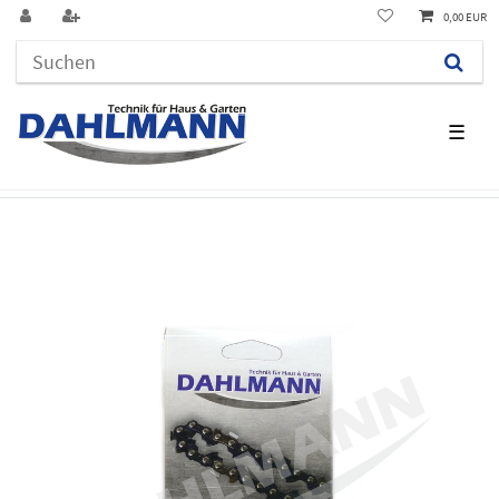
0,00 EUR
☰