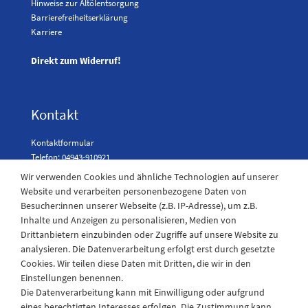
Hinweise zur Altölentsorgung
Barrierefreiheitserklärung
Karriere
Direkt zum Widerruf!
Kontakt
Kontaktformular
Telefon: 04943-910921
Wir verwenden Cookies und ähnliche Technologien auf unserer
Website und verarbeiten personenbezogene Daten von
Besucher:innen unserer Webseite (z.B. IP-Adresse), um z.B.
Laden Öffnungszeiten
Inhalte und Anzeigen zu personalisieren, Medien von
Drittanbietern einzubinden oder Zugriffe auf unsere Website zu
Montag - Freitag
analysieren. Die Datenverarbeitung erfolgt erst durch gesetzte
08:30 - 12:30 und 13.00 - 17.30 Uhr
Cookies. Wir teilen diese Daten mit Dritten, die wir in den
Samstags
Einstellungen benennen.
08:30 bis 12:30 Uhr
Die Datenverarbeitung kann mit Einwilligung oder aufgrund
eines berechtigten Interesses erfolgen. Die Zustimmung kann