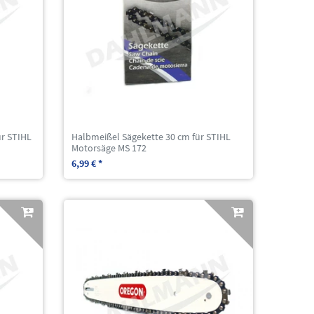
ür STIHL
Halbmeißel Sägekette 30 cm für STIHL
Motorsäge MS 172
6,99 € *