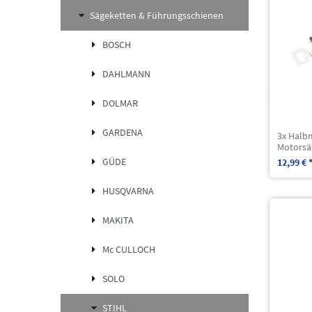
Sägeketten & Führungsschienen
BOSCH
DAHLMANN
DOLMAR
GARDENA
3x Halb
Motorsä
GÜDE
12,99 € 
HUSQVARNA
MAKITA
Mc CULLOCH
SOLO
STIHL