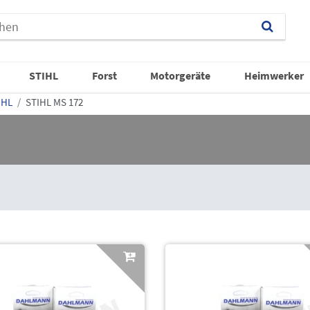
STIHL
Forst
Motorgeräte
Heimwerker
IHL
STIHL MS 172