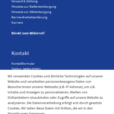
Versand & Zahlung
Hinweise zur Batterieentsorgung
Hinweise zur Altölentsorgung
Barrierefreiheitserklärung
Karriere
Direkt zum Widerruf!
Kontakt
Kontaktformular
Telefon: 04943-910921
Wir verwenden Cookies und ähnliche Technologien auf unserer
Website und verarbeiten personenbezogene Daten von
Besucher:innen unserer Webseite (z.B. IP-Adresse), um z.B.
Laden Öffnungszeiten
Inhalte und Anzeigen zu personalisieren, Medien von
Drittanbietern einzubinden oder Zugriffe auf unsere Website zu
Montag - Freitag
analysieren. Die Datenverarbeitung erfolgt erst durch gesetzte
08:30 - 12:30 und 13.00 - 17.30 Uhr
Cookies. Wir teilen diese Daten mit Dritten, die wir in den
Samstags
Einstellungen benennen.