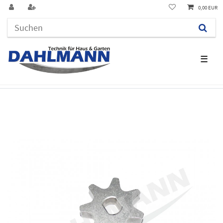
0,00 EUR
☰