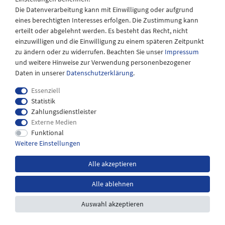
08:30 bis 12:30 Uhr
Die Datenverarbeitung kann mit Einwilligung oder aufgrund
eines berechtigten Interesses erfolgen. Die Zustimmung kann
erteilt oder abgelehnt werden. Es besteht das Recht, nicht
einzuwilligen und die Einwilligung zu einem späteren Zeitpunkt
zu ändern oder zu widerrufen. Beachten Sie unser
Impressum
und weitere Hinweise zur Verwendung personenbezogener
Daten in unserer
Daten­schutz­erklärung
.
Essenziell
Statistik
Zahlungsdienstleister
Externe Medien
Impressum
Daten­schutz­erklärung
AGB
Funktional
Weitere Einstellungen
Widerrufs­recht
Kontakt
Alle akzeptieren
Alle ablehnen
*inkl. MwSt. zzgl.
Versandkosten
Auswahl akzeptieren