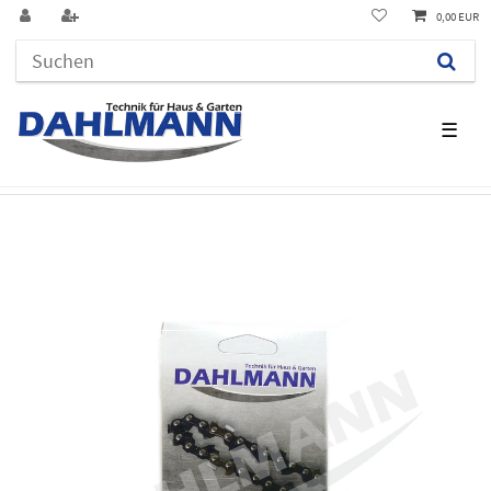
0,00 EUR
☰