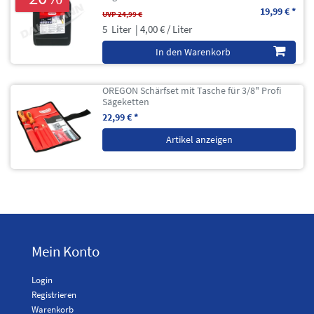
19,99 € *
UVP 24,99 €
5
Liter
| 4,00 € / Liter
In den Warenkorb
OREGON Schärfset mit Tasche für 3/8" Profi
Sägeketten
22,99 € *
Artikel anzeigen
Mein Konto
Login
Registrieren
Warenkorb