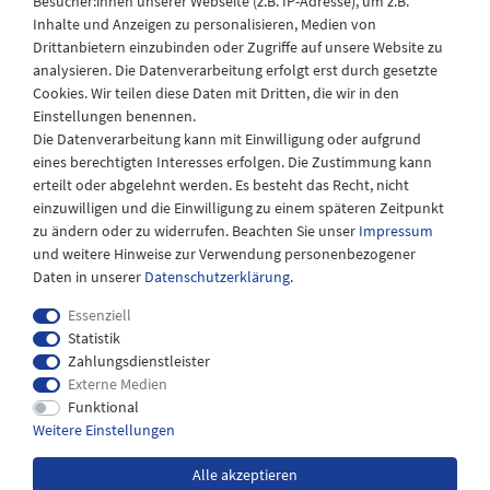
Besucher:innen unserer Webseite (z.B. IP-Adresse), um z.B.
Laden Öffnungszeiten
Inhalte und Anzeigen zu personalisieren, Medien von
Drittanbietern einzubinden oder Zugriffe auf unsere Website zu
Montag - Freitag
analysieren. Die Datenverarbeitung erfolgt erst durch gesetzte
08:30 - 12:30 und 13.00 - 17.30 Uhr
Cookies. Wir teilen diese Daten mit Dritten, die wir in den
Samstags
Einstellungen benennen.
08:30 bis 12:30 Uhr
Die Datenverarbeitung kann mit Einwilligung oder aufgrund
eines berechtigten Interesses erfolgen. Die Zustimmung kann
erteilt oder abgelehnt werden. Es besteht das Recht, nicht
einzuwilligen und die Einwilligung zu einem späteren Zeitpunkt
zu ändern oder zu widerrufen. Beachten Sie unser
Impressum
und weitere Hinweise zur Verwendung personenbezogener
Daten in unserer
Daten­schutz­erklärung
.
Essenziell
Statistik
Zahlungsdienstleister
Externe Medien
Impressum
Daten­schutz­erklärung
AGB
Funktional
Weitere Einstellungen
Widerrufs­recht
Kontakt
Alle akzeptieren