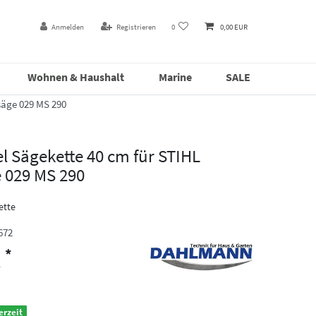
Anmelden
Registrieren
0
0,00 EUR
Wohnen & Haushalt
Marine
SALE
säge 029 MS 290
l Sägekette 40 cm für STIHL
 029 MS 290
ette
672
*
R
erzeit