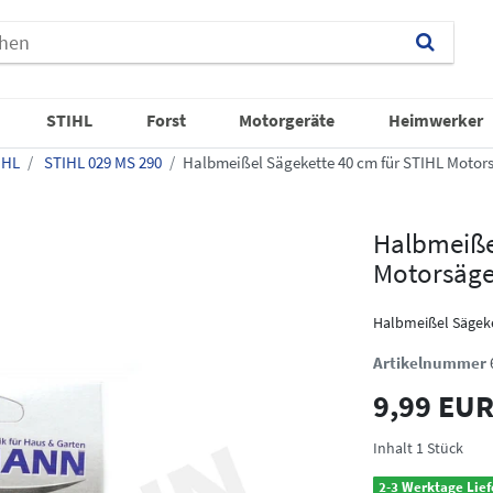
STIHL
Forst
Motorgeräte
Heimwerker
IHL
STIHL 029 MS 290
Halbmeißel Sägekette 40 cm für STIHL Motor
Halbmeiße
Motorsäge
Halbmeißel Sägek
Artikelnummer
9,99 EU
Inhalt
1
Stück
2-3 Werktage Lief