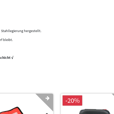
Stahllegierung hergestellt.
f bleibt.
chicht √
-20%