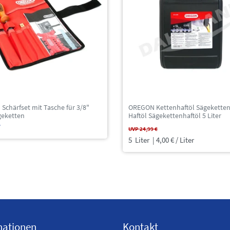
chärfset mit Tasche für 3/8"
OREGON Kettenhaftöl Sägeketten
geketten
Haftöl Sägekettenhaftöl 5 Liter
*
UVP 24,99 €
5
Liter
| 4,00 € / Liter
mationen
Kontakt