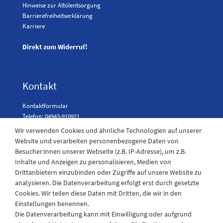
Hinweise zur Altölentsorgung
Barrierefreiheitserklärung
Karriere
Direkt zum Widerruf!
Kontakt
Kontaktformular
Telefon: 04943-910921
Wir verwenden Cookies und ähnliche Technologien auf unserer
Website und verarbeiten personenbezogene Daten von
Besucher:innen unserer Webseite (z.B. IP-Adresse), um z.B.
Laden Öffnungszeiten
Inhalte und Anzeigen zu personalisieren, Medien von
Drittanbietern einzubinden oder Zugriffe auf unsere Website zu
Montag - Freitag
analysieren. Die Datenverarbeitung erfolgt erst durch gesetzte
08:30 - 12:30 und 13.00 - 17.30 Uhr
Cookies. Wir teilen diese Daten mit Dritten, die wir in den
Samstags
Einstellungen benennen.
08:30 bis 12:30 Uhr
Die Datenverarbeitung kann mit Einwilligung oder aufgrund