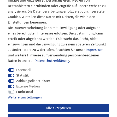
Inhalte und Anzeigen zu personalisieren, Medien von
Drittanbietern einzubinden oder Zugriffe auf unsere Website zu
Montag - Freitag
analysieren. Die Datenverarbeitung erfolgt erst durch gesetzte
08:30 - 12:30 und 13.00 - 17.30 Uhr
Cookies. Wir teilen diese Daten mit Dritten, die wir in den
Samstags
Einstellungen benennen.
08:30 bis 12:30 Uhr
Die Datenverarbeitung kann mit Einwilligung oder aufgrund
eines berechtigten Interesses erfolgen. Die Zustimmung kann
erteilt oder abgelehnt werden. Es besteht das Recht, nicht
einzuwilligen und die Einwilligung zu einem späteren Zeitpunkt
zu ändern oder zu widerrufen. Beachten Sie unser
Impressum
und weitere Hinweise zur Verwendung personenbezogener
Daten in unserer
Daten­schutz­erklärung
.
Essenziell
Statistik
Zahlungsdienstleister
Externe Medien
Impressum
Daten­schutz­erklärung
AGB
Funktional
Weitere Einstellungen
Widerrufs­recht
Kontakt
Alle akzeptieren