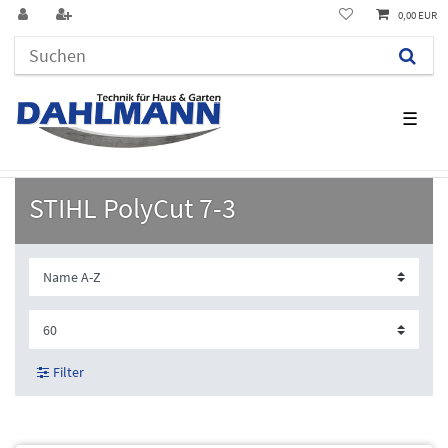
0,00 EUR
☰
STIHL PolyCut 7-3
Filter