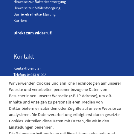
Hinweise zur Batterieentsorgung
Hinweise zur Altölentsorgung
Barrierefreiheitserklärung
Karriere
Direkt zum Widerruf!
Kontakt
Kontaktformular
Telefon: 04943-910921
Wir verwenden Cookies und ähnliche Technologien auf unserer
Website und verarbeiten personenbezogene Daten von
Besucher:innen unserer Webseite (z.B. IP-Adresse), um z.B.
Laden Öffnungszeiten
Inhalte und Anzeigen zu personalisieren, Medien von
Drittanbietern einzubinden oder Zugriffe auf unsere Website zu
Montag - Freitag
analysieren. Die Datenverarbeitung erfolgt erst durch gesetzte
08:30 - 12:30 und 13.00 - 17.30 Uhr
Cookies. Wir teilen diese Daten mit Dritten, die wir in den
Samstags
Einstellungen benennen.
08:30 bis 12:30 Uhr
Die Datenverarbeitung kann mit Einwilligung oder aufgrund