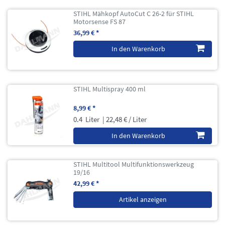
STIHL Mähkopf AutoCut C 26-2 für STIHL
Motorsense FS 87
36,99 € *
In den Warenkorb
STIHL Multispray 400 ml
8,99 € *
0.4
Liter
| 22,48 € / Liter
In den Warenkorb
STIHL Multitool Multifunktionswerkzeug
19/16
42,99 € *
Artikel anzeigen