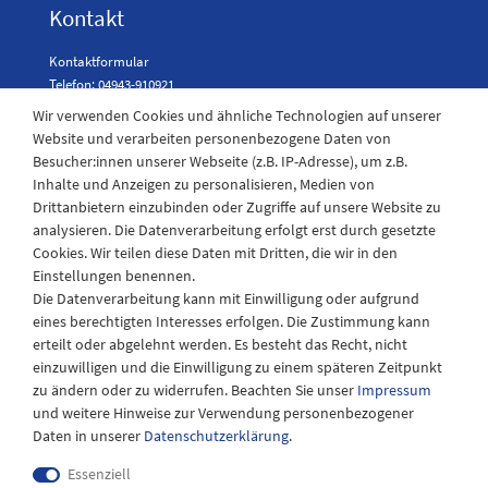
Kontakt
Kontaktformular
Telefon: 04943-910921
Wir verwenden Cookies und ähnliche Technologien auf unserer
Website und verarbeiten personenbezogene Daten von
Besucher:innen unserer Webseite (z.B. IP-Adresse), um z.B.
Laden Öffnungszeiten
Inhalte und Anzeigen zu personalisieren, Medien von
Drittanbietern einzubinden oder Zugriffe auf unsere Website zu
Montag - Freitag
analysieren. Die Datenverarbeitung erfolgt erst durch gesetzte
08:30 - 12:30 und 13.00 - 17.30 Uhr
Cookies. Wir teilen diese Daten mit Dritten, die wir in den
Samstags
Einstellungen benennen.
08:30 bis 12:30 Uhr
Die Datenverarbeitung kann mit Einwilligung oder aufgrund
eines berechtigten Interesses erfolgen. Die Zustimmung kann
erteilt oder abgelehnt werden. Es besteht das Recht, nicht
einzuwilligen und die Einwilligung zu einem späteren Zeitpunkt
zu ändern oder zu widerrufen. Beachten Sie unser
Impressum
und weitere Hinweise zur Verwendung personenbezogener
Daten in unserer
Daten­schutz­erklärung
.
Essenziell