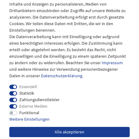
Inhalte und Anzeigen zu personalisieren, Medien von
Drittanbietern einzubinden oder Zugriffe auf unsere Website zu
Montag - Freitag
analysieren. Die Datenverarbeitung erfolgt erst durch gesetzte
08:30 - 12:30 und 13.00 - 17.30 Uhr
Cookies. Wir teilen diese Daten mit Dritten, die wir in den
Samstags
Einstellungen benennen.
08:30 bis 12:30 Uhr
Die Datenverarbeitung kann mit Einwilligung oder aufgrund
eines berechtigten Interesses erfolgen. Die Zustimmung kann
erteilt oder abgelehnt werden. Es besteht das Recht, nicht
einzuwilligen und die Einwilligung zu einem späteren Zeitpunkt
zu ändern oder zu widerrufen. Beachten Sie unser
Impressum
und weitere Hinweise zur Verwendung personenbezogener
Daten in unserer
Daten­schutz­erklärung
.
Essenziell
Statistik
Zahlungsdienstleister
Externe Medien
Impressum
Daten­schutz­erklärung
AGB
Funktional
Weitere Einstellungen
Widerrufs­recht
Kontakt
Alle akzeptieren