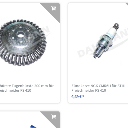
bürste Fugenbürste 200 mm für
Zündkerze NGK CMR6H für STIHL
eischneider FS 410
Freischneider FS 410
*
6,69 € *