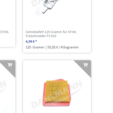
 STIHL
Getriebefett 125 Gramm für STIHL
Freischneider FS 410
6,99 € *
125
Gramm
| 55,92 € / Kilogramm