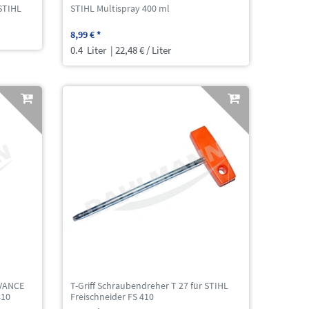
STIHL
STIHL Multispray 400 ml
8,99 € *
0.4
Liter
| 22,48 € / Liter
DVANCE
T-Griff Schraubendreher T 27 für STIHL
410
Freischneider FS 410