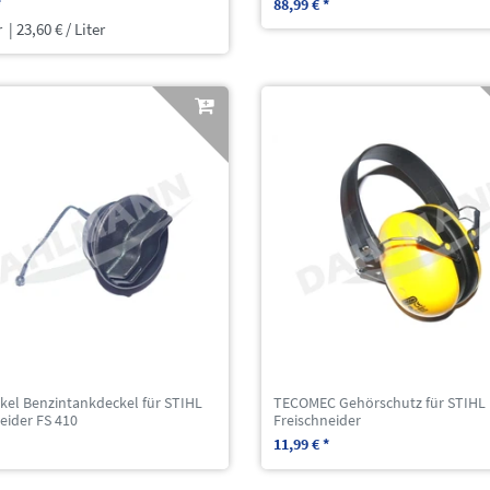
*
88,99 € *
r
| 23,60 € / Liter
kel Benzintankdeckel für STIHL
TECOMEC Gehörschutz für STIHL
eider FS 410
Freischneider
11,99 € *