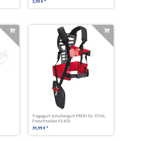
3,99 € *
Tragegurt Schultergurt PROFI für STIHL
Freischneider FS 410
39,99 € *