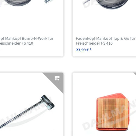
pf Mähkopf Bump-N-Work für
Fadenkopf Mähkopf Tap & Go für
eischneider FS 410
Freischneider FS 410
*
22,99 € *