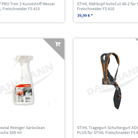
 PRO Trim 3 Kunststoff Messer
STIHL Mähkopf AutoCut 46-2 für 
L Freischneider FS 410
Freischneider FS 410
*
39,99 € *
ezial Reiniger Varioclean
STIHL Tragegurt Schultergurt A
asche 500 ml
PLUS für STIHL Freischneider FS 