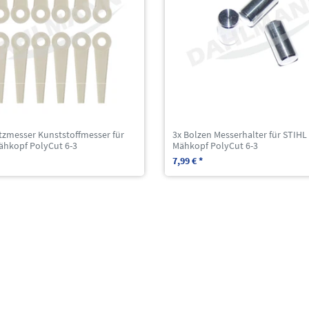
tzmesser Kunststoffmesser für
3x Bolzen Messerhalter für STIHL
ähkopf PolyCut 6-3
Mähkopf PolyCut 6-3
7,99 € *