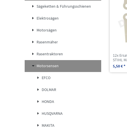
Sägeketten & Führungsschienen
Elektrosägen
Motorsägen
Rasenmäher
Rasentraktoren
12x Ersa
STIHL M
Motorsensen
5,50 € *
EFCO
DOLMAR
HONDA
HUSQVARNA
MAKITA