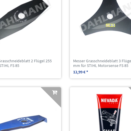
rasschneideblatt 2 Flügel 255
Messer Grasschneideblatt 3 Flüge
STIHL FS 85
mm für STIHL Motorsense FS 85
12,99 € *