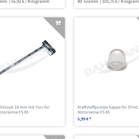
amm
| 55,92 € / Kilogramm
80
Gramm
| 103,75 € / Kilogra
hlüssel 19 mm mit Torx für
Kraftstoffpumpe Kappe für STIHL
otorsense FS 85
Motorsense FS 85
5,99 € *