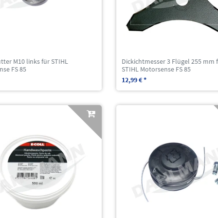
ter M10 links für STIHL
Dickichtmesser 3 Flügel 255 mm 
nse FS 85
STIHL Motorsense FS 85
12,99 € *