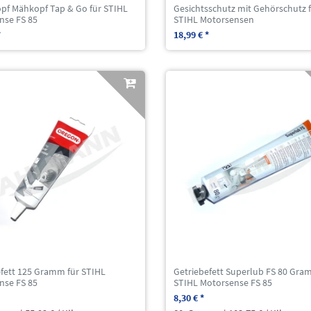
pf Mähkopf Tap & Go für STIHL
Gesichtsschutz mit Gehörschutz 
nse FS 85
STIHL Motorsensen
*
18,99 € *
efett 125 Gramm für STIHL
Getriebefett Superlub FS 80 Gra
nse FS 85
STIHL Motorsense FS 85
8,30 € *