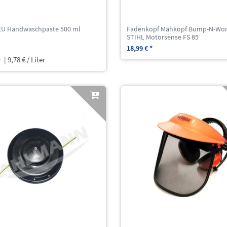
EU Handwaschpaste 500 ml
Fadenkopf Mähkopf Bump-N-Wor
STIHL Motorsense FS 85
18,99 € *
r
| 9,78 € / Liter