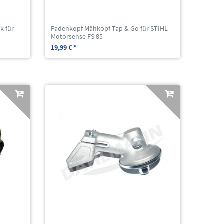
k für
Fadenkopf Mähkopf Tap & Go für STIHL
Motorsense FS 85
19,99 € *