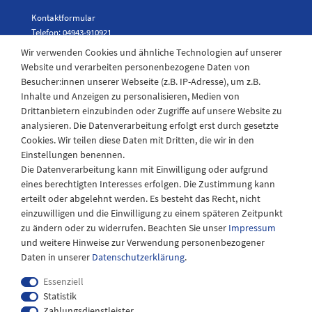
Kontaktformular
Telefon: 04943-910921
Wir verwenden Cookies und ähnliche Technologien auf unserer
Website und verarbeiten personenbezogene Daten von
Besucher:innen unserer Webseite (z.B. IP-Adresse), um z.B.
Laden Öffnungszeiten
Inhalte und Anzeigen zu personalisieren, Medien von
Drittanbietern einzubinden oder Zugriffe auf unsere Website zu
Montag - Freitag
analysieren. Die Datenverarbeitung erfolgt erst durch gesetzte
08:30 - 12:30 und 13.00 - 17.30 Uhr
Cookies. Wir teilen diese Daten mit Dritten, die wir in den
Samstags
Einstellungen benennen.
08:30 bis 12:30 Uhr
Die Datenverarbeitung kann mit Einwilligung oder aufgrund
eines berechtigten Interesses erfolgen. Die Zustimmung kann
erteilt oder abgelehnt werden. Es besteht das Recht, nicht
einzuwilligen und die Einwilligung zu einem späteren Zeitpunkt
zu ändern oder zu widerrufen. Beachten Sie unser
Impressum
und weitere Hinweise zur Verwendung personenbezogener
Daten in unserer
Daten­schutz­erklärung
.
Essenziell
Statistik
Zahlungsdienstleister