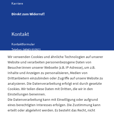
Karriere
Direkt zum Widerruf!
Kontakt
Kontaktformular
Telefon: 04943-910921
Wir verwenden Cookies und ähnliche Technologien auf unserer
Website und verarbeiten personenbezogene Daten von
Besucher:innen unserer Webseite (z.B. IP-Adresse), um z.B.
Laden Öffnungszeiten
Inhalte und Anzeigen zu personalisieren, Medien von
Drittanbietern einzubinden oder Zugriffe auf unsere Website zu
Montag - Freitag
analysieren. Die Datenverarbeitung erfolgt erst durch gesetzte
08:30 - 12:30 und 13.00 - 17.30 Uhr
Cookies. Wir teilen diese Daten mit Dritten, die wir in den
Samstags
Einstellungen benennen.
08:30 bis 12:30 Uhr
Die Datenverarbeitung kann mit Einwilligung oder aufgrund
eines berechtigten Interesses erfolgen. Die Zustimmung kann
erteilt oder abgelehnt werden. Es besteht das Recht, nicht