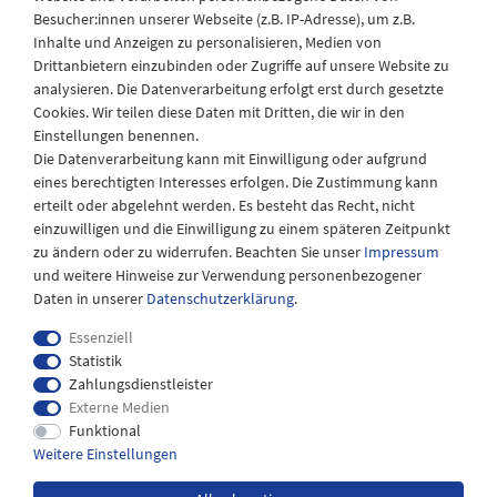
Besucher:innen unserer Webseite (z.B. IP-Adresse), um z.B.
Laden Öffnungszeiten
Inhalte und Anzeigen zu personalisieren, Medien von
Drittanbietern einzubinden oder Zugriffe auf unsere Website zu
Montag - Freitag
analysieren. Die Datenverarbeitung erfolgt erst durch gesetzte
08:30 - 12:30 und 13.00 - 17.30 Uhr
Cookies. Wir teilen diese Daten mit Dritten, die wir in den
Samstags
Einstellungen benennen.
08:30 bis 12:30 Uhr
Die Datenverarbeitung kann mit Einwilligung oder aufgrund
eines berechtigten Interesses erfolgen. Die Zustimmung kann
erteilt oder abgelehnt werden. Es besteht das Recht, nicht
einzuwilligen und die Einwilligung zu einem späteren Zeitpunkt
zu ändern oder zu widerrufen. Beachten Sie unser
Impressum
und weitere Hinweise zur Verwendung personenbezogener
Daten in unserer
Daten­schutz­erklärung
.
Essenziell
Statistik
Zahlungsdienstleister
Externe Medien
Impressum
Daten­schutz­erklärung
AGB
Funktional
Weitere Einstellungen
Widerrufs­recht
Kontakt