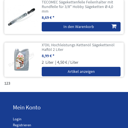
TECOMEC Sägekettenfeile Feilenhalter mit
Rundfeile für 3/8" Hobby Sägeketten Ø 4,0
mm
8,69 € *
In den Warenkorb
X'OIL Hochleistungs Kettenöl Sägekettenöl
Haftöl 2 Liter
8,99 € *
2
Liter
| 4,50 € / Liter
Artikel anzeigen
123
Mein Konto
Login
Registrieren