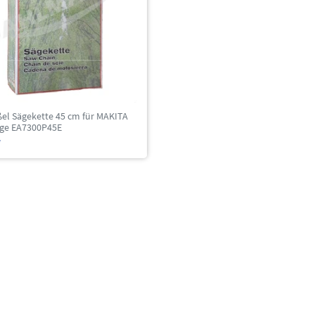
ßel Sägekette 45 cm für MAKITA
ge EA7300P45E
*