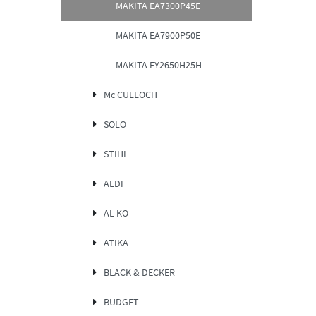
MAKITA EA7300P45E
MAKITA EA7900P50E
MAKITA EY2650H25H
Mc CULLOCH
SOLO
STIHL
ALDI
AL-KO
ATIKA
BLACK & DECKER
BUDGET