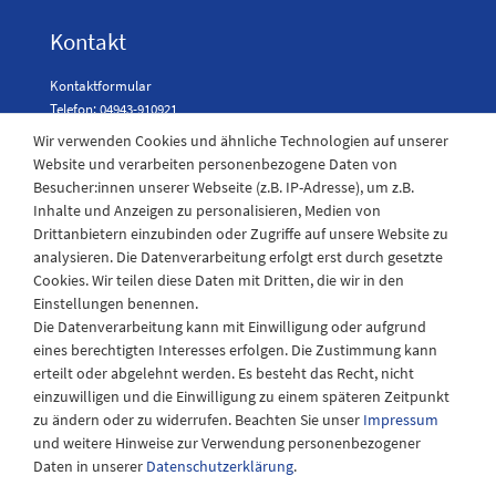
Kontakt
Kontaktformular
Telefon: 04943-910921
Wir verwenden Cookies und ähnliche Technologien auf unserer
Website und verarbeiten personenbezogene Daten von
Besucher:innen unserer Webseite (z.B. IP-Adresse), um z.B.
Laden Öffnungszeiten
Inhalte und Anzeigen zu personalisieren, Medien von
Drittanbietern einzubinden oder Zugriffe auf unsere Website zu
Montag - Freitag
analysieren. Die Datenverarbeitung erfolgt erst durch gesetzte
08:30 - 12:30 und 13.00 - 17.30 Uhr
Cookies. Wir teilen diese Daten mit Dritten, die wir in den
Samstags
Einstellungen benennen.
08:30 bis 12:30 Uhr
Die Datenverarbeitung kann mit Einwilligung oder aufgrund
eines berechtigten Interesses erfolgen. Die Zustimmung kann
erteilt oder abgelehnt werden. Es besteht das Recht, nicht
einzuwilligen und die Einwilligung zu einem späteren Zeitpunkt
zu ändern oder zu widerrufen. Beachten Sie unser
Impressum
und weitere Hinweise zur Verwendung personenbezogener
Daten in unserer
Daten­schutz­erklärung
.