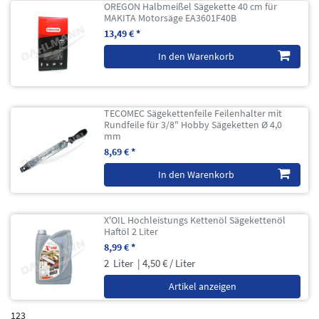
OREGON Halbmeißel Sägekette 40 cm für
MAKITA Motorsäge EA3601F40B
13,49 € *
In den Warenkorb
TECOMEC Sägekettenfeile Feilenhalter mit
Rundfeile für 3/8" Hobby Sägeketten Ø 4,0
mm
8,69 € *
In den Warenkorb
X'OIL Hochleistungs Kettenöl Sägekettenöl
Haftöl 2 Liter
8,99 € *
2
Liter
| 4,50 € / Liter
Artikel anzeigen
123