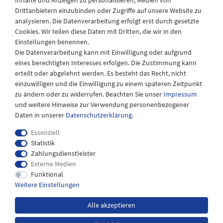
Inhalte und Anzeigen zu personalisieren, Medien von
Drittanbietern einzubinden oder Zugriffe auf unsere Website zu
Montag - Freitag
analysieren. Die Datenverarbeitung erfolgt erst durch gesetzte
08:30 - 12:30 und 13.00 - 17.30 Uhr
Cookies. Wir teilen diese Daten mit Dritten, die wir in den
Samstags
Einstellungen benennen.
08:30 bis 12:30 Uhr
Die Datenverarbeitung kann mit Einwilligung oder aufgrund
eines berechtigten Interesses erfolgen. Die Zustimmung kann
erteilt oder abgelehnt werden. Es besteht das Recht, nicht
einzuwilligen und die Einwilligung zu einem späteren Zeitpunkt
zu ändern oder zu widerrufen. Beachten Sie unser
Impressum
und weitere Hinweise zur Verwendung personenbezogener
Daten in unserer
Daten­schutz­erklärung
.
Essenziell
Statistik
Zahlungsdienstleister
Externe Medien
Impressum
Daten­schutz­erklärung
AGB
Funktional
Weitere Einstellungen
Widerrufs­recht
Kontakt
Alle akzeptieren