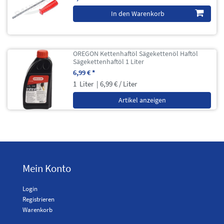
In den Warenkorb
OREGON Kettenhaftöl Sägekettenöl Haftöl
Sägekettenhaftöl 1 Liter
6,99 € *
1
Liter
| 6,99 € / Liter
Artikel anzeigen
Mein Konto
Login
Registrieren
Warenkorb