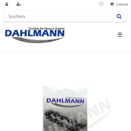
0,00 EUR
☰