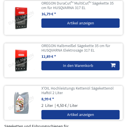
OREGON DuraCut™ MultiCut™ Sägekette 35
cm für HUSQVARNA 317 EL
16,79 € *
Artikel anzeigen
OREGON Halbmeißel Sägekette 35 cm für
HUSQVARNA Elektrosäge 317 EL
12,89 € *
In den Warenkorb
X'OIL Hochleistungs Kettenöl Sägekettenöl
Haftöl 2 Liter
8,99 € *
2
Liter
| 4,50 € / Liter
Artikel anzeigen
Sägeketten und Führungsschienen für