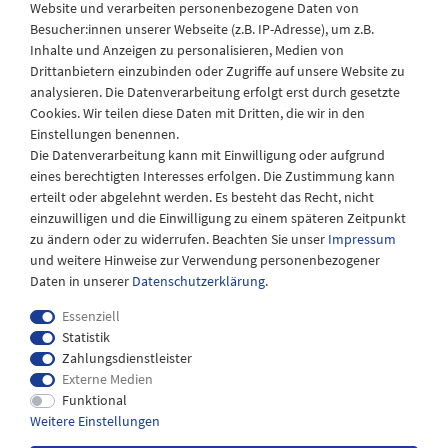
Website und verarbeiten personenbezogene Daten von
Besucher:innen unserer Webseite (z.B. IP-Adresse), um z.B.
Laden Öffnungszeiten
Inhalte und Anzeigen zu personalisieren, Medien von
Drittanbietern einzubinden oder Zugriffe auf unsere Website zu
Montag - Freitag
analysieren. Die Datenverarbeitung erfolgt erst durch gesetzte
08:30 - 12:30 und 13.00 - 17.30 Uhr
Cookies. Wir teilen diese Daten mit Dritten, die wir in den
Samstags
Einstellungen benennen.
08:30 bis 12:30 Uhr
Die Datenverarbeitung kann mit Einwilligung oder aufgrund
eines berechtigten Interesses erfolgen. Die Zustimmung kann
erteilt oder abgelehnt werden. Es besteht das Recht, nicht
einzuwilligen und die Einwilligung zu einem späteren Zeitpunkt
zu ändern oder zu widerrufen. Beachten Sie unser
Impressum
und weitere Hinweise zur Verwendung personenbezogener
Daten in unserer
Daten­schutz­erklärung
.
Essenziell
Statistik
Zahlungsdienstleister
Externe Medien
Impressum
Daten­schutz­erklärung
AGB
Funktional
Weitere Einstellungen