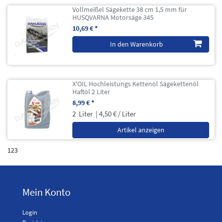
Vollmeißel Sägekette 38 cm 1,5 mm für
HUSQVARNA Motorsäge 345
10,69 € *
In den Warenkorb
X'OIL Hochleistungs Kettenöl Sägekettenöl
Haftöl 2 Liter
8,99 € *
2
Liter
| 4,50 € / Liter
Artikel anzeigen
123
Mein Konto
Login