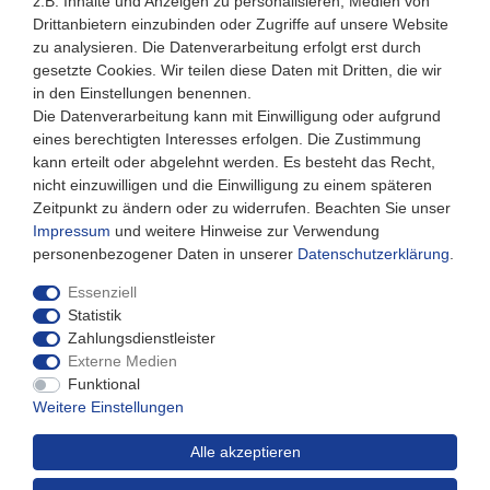
z.B. Inhalte und Anzeigen zu personalisieren, Medien von
Drittanbietern einzubinden oder Zugriffe auf unsere Website
Montag - Freitag
zu analysieren. Die Datenverarbeitung erfolgt erst durch
08:30 - 12:30 und 13.00 - 17.30 Uhr
gesetzte Cookies. Wir teilen diese Daten mit Dritten, die wir
Samstags
in den Einstellungen benennen.
08:30 bis 12:30 Uhr
Die Datenverarbeitung kann mit Einwilligung oder aufgrund
eines berechtigten Interesses erfolgen. Die Zustimmung
kann erteilt oder abgelehnt werden. Es besteht das Recht,
nicht einzuwilligen und die Einwilligung zu einem späteren
Zeitpunkt zu ändern oder zu widerrufen. Beachten Sie unser
Impressum
und weitere Hinweise zur Verwendung
personenbezogener Daten in unserer
Daten­schutz­erklärung
.
Essenziell
Statistik
Zahlungsdienstleister
Externe Medien
Impressum
Daten­schutz­erklärung
AGB
Funktional
Weitere Einstellungen
Widerrufs­recht
Kontakt
Alle akzeptieren