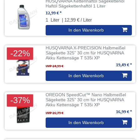
HUSQVARNA Kettenhaftöl Sägekettenöl
Haftöl Sägekettenhaftöl 1 Liter
12,99 € *
1
Liter
| 12,99 € / Liter
In den Warenkorb
HUSQVARNA X-PRECISION Halbmeißel
-22%
Sägekette 325" 30 cm für HUSQVARNA
Akku Kettensäge T 535i XP
19,49 € *
UVP 24,99 €
In den Warenkorb
OREGON SpeedCut™ Nano Halbmeißel
-37%
Sägekette 325" 30 cm für HUSQVARNA
Akku Kettensäge T 535i XP
16,99 € *
UVP 26,79 €
In den Warenkorb