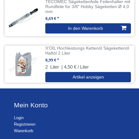
TECOMEC Sägekettenfeile Feilenhalter mit
Rundfeile für 3/8" Hobby Sägeketten Ø 4,0
mm
8,69 € *
In den Warenkorb
X'OIL Hochleistungs Kettenöl Sägekettenöl
Haftöl 2 Liter
8,99 € *
2
Liter
| 4,50 € / Liter
Artikel anzeigen
Mein Konto
Login
Registrieren
Warenkorb